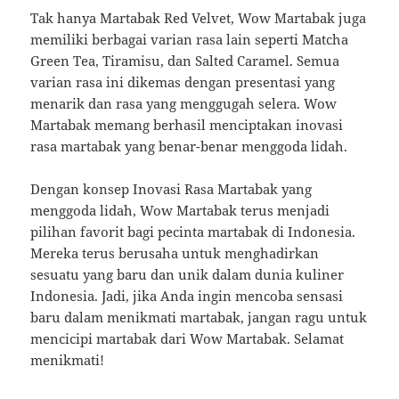
Tak hanya Martabak Red Velvet, Wow Martabak juga
memiliki berbagai varian rasa lain seperti Matcha
Green Tea, Tiramisu, dan Salted Caramel. Semua
varian rasa ini dikemas dengan presentasi yang
menarik dan rasa yang menggugah selera. Wow
Martabak memang berhasil menciptakan inovasi
rasa martabak yang benar-benar menggoda lidah.
Dengan konsep Inovasi Rasa Martabak yang
menggoda lidah, Wow Martabak terus menjadi
pilihan favorit bagi pecinta martabak di Indonesia.
Mereka terus berusaha untuk menghadirkan
sesuatu yang baru dan unik dalam dunia kuliner
Indonesia. Jadi, jika Anda ingin mencoba sensasi
baru dalam menikmati martabak, jangan ragu untuk
mencicipi martabak dari Wow Martabak. Selamat
menikmati!