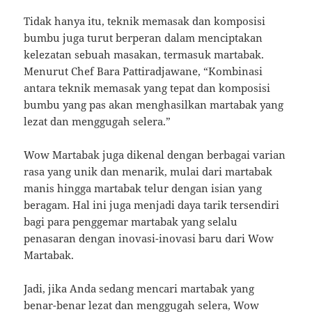
Tidak hanya itu, teknik memasak dan komposisi
bumbu juga turut berperan dalam menciptakan
kelezatan sebuah masakan, termasuk martabak.
Menurut Chef Bara Pattiradjawane, “Kombinasi
antara teknik memasak yang tepat dan komposisi
bumbu yang pas akan menghasilkan martabak yang
lezat dan menggugah selera.”
Wow Martabak juga dikenal dengan berbagai varian
rasa yang unik dan menarik, mulai dari martabak
manis hingga martabak telur dengan isian yang
beragam. Hal ini juga menjadi daya tarik tersendiri
bagi para penggemar martabak yang selalu
penasaran dengan inovasi-inovasi baru dari Wow
Martabak.
Jadi, jika Anda sedang mencari martabak yang
benar-benar lezat dan menggugah selera, Wow