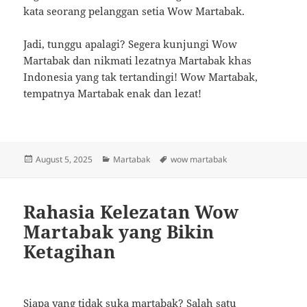
kata seorang pelanggan setia Wow Martabak.
Jadi, tunggu apalagi? Segera kunjungi Wow
Martabak dan nikmati lezatnya Martabak khas
Indonesia yang tak tertandingi! Wow Martabak,
tempatnya Martabak enak dan lezat!
Posted
Categories
Tags
August 5, 2025
Martabak
wow martabak
on
Rahasia Kelezatan Wow
Martabak yang Bikin
Ketagihan
Siapa yang tidak suka martabak? Salah satu