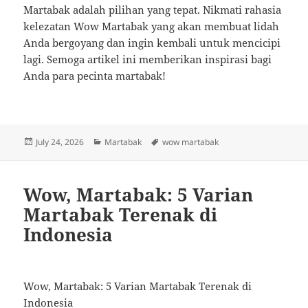
Martabak adalah pilihan yang tepat. Nikmati rahasia
kelezatan Wow Martabak yang akan membuat lidah
Anda bergoyang dan ingin kembali untuk mencicipi
lagi. Semoga artikel ini memberikan inspirasi bagi
Anda para pecinta martabak!
Posted
Categories
Tags
July 24, 2026
Martabak
wow martabak
on
Wow, Martabak: 5 Varian
Martabak Terenak di
Indonesia
Wow, Martabak: 5 Varian Martabak Terenak di
Indonesia