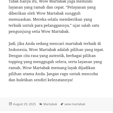
Tidak hanya itu, Wow Martabak juga memiliki
layanan yang ramah dan cepat. “Pelayanan yang
diberikan oleh Wow Martabak sungguh
memuaskan. Mereka selalu memberikan yang
terbaik untuk para pelanggannya,” ujar salah satu
pengunjung setia Wow Martabak.
Jadi, jika Anda sedang mencari martabak terbaik di
Indonesia, Wow Martabak adalah pilihan yang tepat.
Dengan cita rasa yang autentik, berbagai pilihan
topping yang menggugah selera, serta layanan yang
ramah, Wow Martabak memang layak dijadikan
pilihan utama Anda. Jangan ragu untuk mencoba
dan buktikan sendiri kelezatannya!
Posted
Categories
Tags
August 29, 2025
Martabak
wow martabak
on