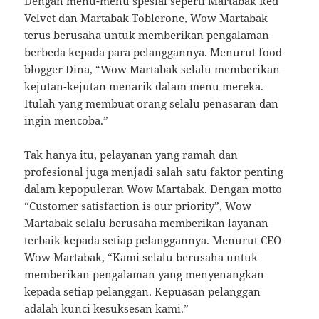
Dengan menu-menu spesial seperti Martabak Red
Velvet dan Martabak Toblerone, Wow Martabak
terus berusaha untuk memberikan pengalaman
berbeda kepada para pelanggannya. Menurut food
blogger Dina, “Wow Martabak selalu memberikan
kejutan-kejutan menarik dalam menu mereka.
Itulah yang membuat orang selalu penasaran dan
ingin mencoba.”
Tak hanya itu, pelayanan yang ramah dan
profesional juga menjadi salah satu faktor penting
dalam kepopuleran Wow Martabak. Dengan motto
“Customer satisfaction is our priority”, Wow
Martabak selalu berusaha memberikan layanan
terbaik kepada setiap pelanggannya. Menurut CEO
Wow Martabak, “Kami selalu berusaha untuk
memberikan pengalaman yang menyenangkan
kepada setiap pelanggan. Kepuasan pelanggan
adalah kunci kesuksesan kami.”