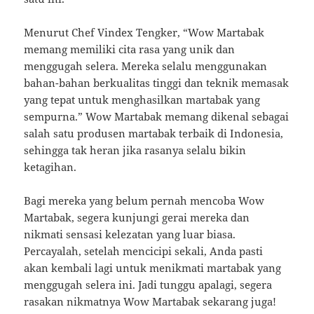
Menurut Chef Vindex Tengker, “Wow Martabak
memang memiliki cita rasa yang unik dan
menggugah selera. Mereka selalu menggunakan
bahan-bahan berkualitas tinggi dan teknik memasak
yang tepat untuk menghasilkan martabak yang
sempurna.” Wow Martabak memang dikenal sebagai
salah satu produsen martabak terbaik di Indonesia,
sehingga tak heran jika rasanya selalu bikin
ketagihan.
Bagi mereka yang belum pernah mencoba Wow
Martabak, segera kunjungi gerai mereka dan
nikmati sensasi kelezatan yang luar biasa.
Percayalah, setelah mencicipi sekali, Anda pasti
akan kembali lagi untuk menikmati martabak yang
menggugah selera ini. Jadi tunggu apalagi, segera
rasakan nikmatnya Wow Martabak sekarang juga!