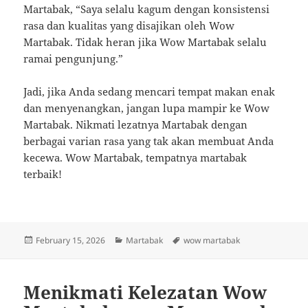
Martabak, “Saya selalu kagum dengan konsistensi
rasa dan kualitas yang disajikan oleh Wow
Martabak. Tidak heran jika Wow Martabak selalu
ramai pengunjung.”
Jadi, jika Anda sedang mencari tempat makan enak
dan menyenangkan, jangan lupa mampir ke Wow
Martabak. Nikmati lezatnya Martabak dengan
berbagai varian rasa yang tak akan membuat Anda
kecewa. Wow Martabak, tempatnya martabak
terbaik!
Posted
Categories
Tags
February 15, 2026
Martabak
wow martabak
on
Menikmati Kelezatan Wow