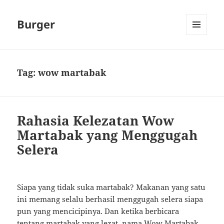
Burger
MENU
AND
WIDGETS
Tag:
wow martabak
Rahasia Kelezatan Wow
Martabak yang Menggugah
Selera
Siapa yang tidak suka martabak? Makanan yang satu
ini memang selalu berhasil menggugah selera siapa
pun yang mencicipinya. Dan ketika berbicara
tentang martabak yang lezat, nama Wow Martabak