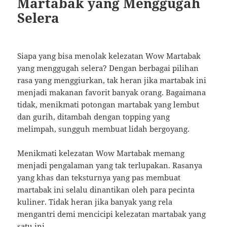
Martabak yang Menggugah
Selera
Siapa yang bisa menolak kelezatan Wow Martabak
yang menggugah selera? Dengan berbagai pilihan
rasa yang menggiurkan, tak heran jika martabak ini
menjadi makanan favorit banyak orang. Bagaimana
tidak, menikmati potongan martabak yang lembut
dan gurih, ditambah dengan topping yang
melimpah, sungguh membuat lidah bergoyang.
Menikmati kelezatan Wow Martabak memang
menjadi pengalaman yang tak terlupakan. Rasanya
yang khas dan teksturnya yang pas membuat
martabak ini selalu dinantikan oleh para pecinta
kuliner. Tidak heran jika banyak yang rela
mengantri demi mencicipi kelezatan martabak yang
satu ini.