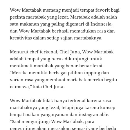
Wow Martabak memang menjadi tempat favorit bagi
pecinta martabak yang lezat. Martabak adalah salah
satu makanan yang paling digemari di Indonesia,
dan Wow Martabak berhasil memadukan rasa dan
kreativitas dalam setiap sajian martabaknya.
Menurut chef terkenal, Chef Juna, Wow Martabak
adalah tempat yang harus dikunjungi untuk
menikmati martabak yang benar-benar lezat.
“Mereka memiliki berbagai pilihan topping dan
varian rasa yang membuat martabak mereka begitu
istimewa,” kata Chef Juna.
Wow Martabak tidak hanya terkenal karena rasa
martabaknya yang lezat, tetapi juga karena konsep
tempat makan yang nyaman dan instagramable.
“Saat mengunjungi Wow Martabak, para
pengunjung akan merasakan sensasi yang berbeda