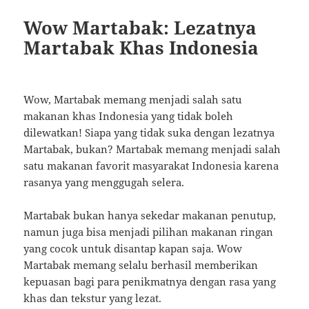
Wow Martabak: Lezatnya
Martabak Khas Indonesia
Wow, Martabak memang menjadi salah satu
makanan khas Indonesia yang tidak boleh
dilewatkan! Siapa yang tidak suka dengan lezatnya
Martabak, bukan? Martabak memang menjadi salah
satu makanan favorit masyarakat Indonesia karena
rasanya yang menggugah selera.
Martabak bukan hanya sekedar makanan penutup,
namun juga bisa menjadi pilihan makanan ringan
yang cocok untuk disantap kapan saja. Wow
Martabak memang selalu berhasil memberikan
kepuasan bagi para penikmatnya dengan rasa yang
khas dan tekstur yang lezat.