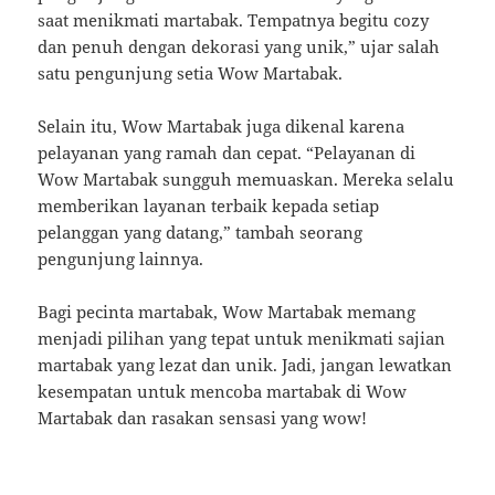
saat menikmati martabak. Tempatnya begitu cozy
dan penuh dengan dekorasi yang unik,” ujar salah
satu pengunjung setia Wow Martabak.
Selain itu, Wow Martabak juga dikenal karena
pelayanan yang ramah dan cepat. “Pelayanan di
Wow Martabak sungguh memuaskan. Mereka selalu
memberikan layanan terbaik kepada setiap
pelanggan yang datang,” tambah seorang
pengunjung lainnya.
Bagi pecinta martabak, Wow Martabak memang
menjadi pilihan yang tepat untuk menikmati sajian
martabak yang lezat dan unik. Jadi, jangan lewatkan
kesempatan untuk mencoba martabak di Wow
Martabak dan rasakan sensasi yang wow!