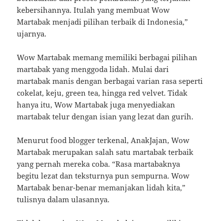
kebersihannya. Itulah yang membuat Wow
Martabak menjadi pilihan terbaik di Indonesia,”
ujarnya.
Wow Martabak memang memiliki berbagai pilihan
martabak yang menggoda lidah. Mulai dari
martabak manis dengan berbagai varian rasa seperti
cokelat, keju, green tea, hingga red velvet. Tidak
hanya itu, Wow Martabak juga menyediakan
martabak telur dengan isian yang lezat dan gurih.
Menurut food blogger terkenal, AnakJajan, Wow
Martabak merupakan salah satu martabak terbaik
yang pernah mereka coba. “Rasa martabaknya
begitu lezat dan teksturnya pun sempurna. Wow
Martabak benar-benar memanjakan lidah kita,”
tulisnya dalam ulasannya.