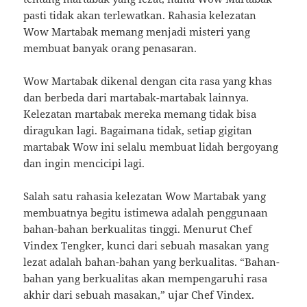
pasti tidak akan terlewatkan. Rahasia kelezatan
Wow Martabak memang menjadi misteri yang
membuat banyak orang penasaran.
Wow Martabak dikenal dengan cita rasa yang khas
dan berbeda dari martabak-martabak lainnya.
Kelezatan martabak mereka memang tidak bisa
diragukan lagi. Bagaimana tidak, setiap gigitan
martabak Wow ini selalu membuat lidah bergoyang
dan ingin mencicipi lagi.
Salah satu rahasia kelezatan Wow Martabak yang
membuatnya begitu istimewa adalah penggunaan
bahan-bahan berkualitas tinggi. Menurut Chef
Vindex Tengker, kunci dari sebuah masakan yang
lezat adalah bahan-bahan yang berkualitas. “Bahan-
bahan yang berkualitas akan mempengaruhi rasa
akhir dari sebuah masakan,” ujar Chef Vindex.