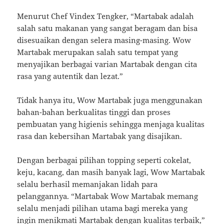
Menurut Chef Vindex Tengker, “Martabak adalah
salah satu makanan yang sangat beragam dan bisa
disesuaikan dengan selera masing-masing. Wow
Martabak merupakan salah satu tempat yang
menyajikan berbagai varian Martabak dengan cita
rasa yang autentik dan lezat.”
Tidak hanya itu, Wow Martabak juga menggunakan
bahan-bahan berkualitas tinggi dan proses
pembuatan yang higienis sehingga menjaga kualitas
rasa dan kebersihan Martabak yang disajikan.
Dengan berbagai pilihan topping seperti cokelat,
keju, kacang, dan masih banyak lagi, Wow Martabak
selalu berhasil memanjakan lidah para
pelanggannya. “Martabak Wow Martabak memang
selalu menjadi pilihan utama bagi mereka yang
ingin menikmati Martabak dengan kualitas terbaik,”