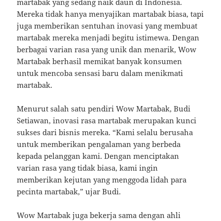
martabak yang sedang naik daun di Indonesia.
Mereka tidak hanya menyajikan martabak biasa, tapi
juga memberikan sentuhan inovasi yang membuat
martabak mereka menjadi begitu istimewa. Dengan
berbagai varian rasa yang unik dan menarik, Wow
Martabak berhasil memikat banyak konsumen
untuk mencoba sensasi baru dalam menikmati
martabak.
Menurut salah satu pendiri Wow Martabak, Budi
Setiawan, inovasi rasa martabak merupakan kunci
sukses dari bisnis mereka. “Kami selalu berusaha
untuk memberikan pengalaman yang berbeda
kepada pelanggan kami. Dengan menciptakan
varian rasa yang tidak biasa, kami ingin
memberikan kejutan yang menggoda lidah para
pecinta martabak,” ujar Budi.
Wow Martabak juga bekerja sama dengan ahli