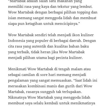
“Martabak adalah salah satu makanan yang
memiliki rasa yang kaya dan tekstur yang lembut.
Wow Martabak dengan berbagai pilihan topping dan
isian memang sangat menggoda lidah dan membuat
siapa pun ketagihan untuk mencicipinya.”
Wow Martabak sendiri telah menjadi ikon kuliner
Indonesia yang populer di berbagai daerah. Dengan
cita rasa yang autentik dan kualitas bahan baku
yang terbaik, tidak heran jika Wow Martabak
menjadi pilihan utama bagi pecinta kuliner.
Menikmati Wow Martabak di tengah malam atau
sebagai camilan di sore hari memang menjadi
pengalaman yang sangat memuaskan. “Saat lidah ini
merasakan kombinasi manis dan gurih dari Wow
Martabak, rasanya sungguh tak terlupakan.
Nikmatnya Wow Martabak yang menggoda lidah
membuat saya selalu kembali untuk menikmatinya