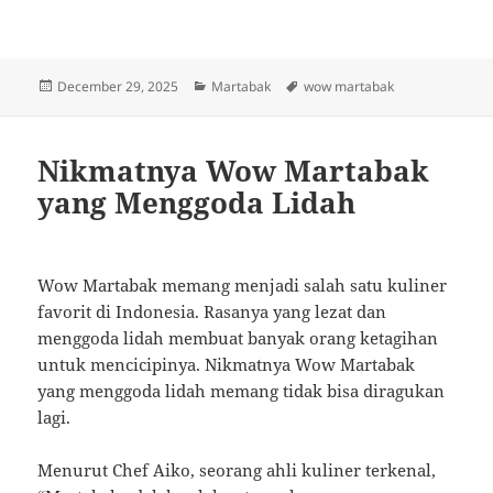
Posted
Categories
Tags
December 29, 2025
Martabak
wow martabak
on
Nikmatnya Wow Martabak
yang Menggoda Lidah
Wow Martabak memang menjadi salah satu kuliner
favorit di Indonesia. Rasanya yang lezat dan
menggoda lidah membuat banyak orang ketagihan
untuk mencicipinya. Nikmatnya Wow Martabak
yang menggoda lidah memang tidak bisa diragukan
lagi.
Menurut Chef Aiko, seorang ahli kuliner terkenal,