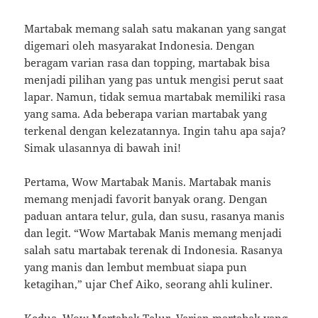
Martabak memang salah satu makanan yang sangat
digemari oleh masyarakat Indonesia. Dengan
beragam varian rasa dan topping, martabak bisa
menjadi pilihan yang pas untuk mengisi perut saat
lapar. Namun, tidak semua martabak memiliki rasa
yang sama. Ada beberapa varian martabak yang
terkenal dengan kelezatannya. Ingin tahu apa saja?
Simak ulasannya di bawah ini!
Pertama, Wow Martabak Manis. Martabak manis
memang menjadi favorit banyak orang. Dengan
paduan antara telur, gula, dan susu, rasanya manis
dan legit. “Wow Martabak Manis memang menjadi
salah satu martabak terenak di Indonesia. Rasanya
yang manis dan lembut membuat siapa pun
ketagihan,” ujar Chef Aiko, seorang ahli kuliner.
Kedua, Wow Martabak Telur. Varian martabak yang