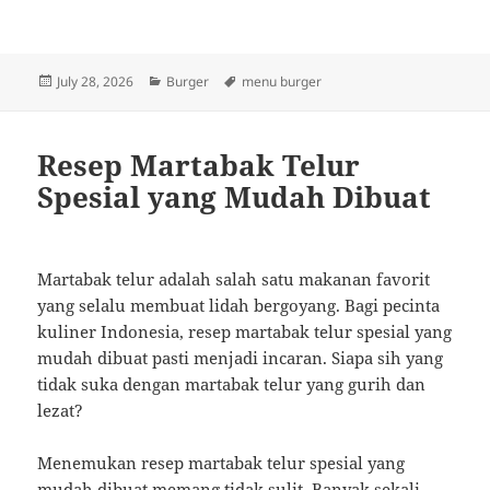
Posted
Categories
Tags
July 28, 2026
Burger
menu burger
on
Resep Martabak Telur
Spesial yang Mudah Dibuat
Martabak telur adalah salah satu makanan favorit
yang selalu membuat lidah bergoyang. Bagi pecinta
kuliner Indonesia, resep martabak telur spesial yang
mudah dibuat pasti menjadi incaran. Siapa sih yang
tidak suka dengan martabak telur yang gurih dan
lezat?
Menemukan resep martabak telur spesial yang
mudah dibuat memang tidak sulit. Banyak sekali