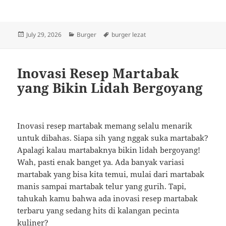
Posted
Categories
Tags
July 29, 2026
Burger
burger lezat
on
Inovasi Resep Martabak
yang Bikin Lidah Bergoyang
Inovasi resep martabak memang selalu menarik
untuk dibahas. Siapa sih yang nggak suka martabak?
Apalagi kalau martabaknya bikin lidah bergoyang!
Wah, pasti enak banget ya. Ada banyak variasi
martabak yang bisa kita temui, mulai dari martabak
manis sampai martabak telur yang gurih. Tapi,
tahukah kamu bahwa ada inovasi resep martabak
terbaru yang sedang hits di kalangan pecinta
kuliner?