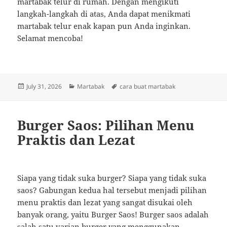
martabak telur di rumah. Dengan mengikuti
langkah-langkah di atas, Anda dapat menikmati
martabak telur enak kapan pun Anda inginkan.
Selamat mencoba!
Posted
Categories
Tags
July 31, 2026
Martabak
cara buat martabak
on
Burger Saos: Pilihan Menu
Praktis dan Lezat
Siapa yang tidak suka burger? Siapa yang tidak suka
saos? Gabungan kedua hal tersebut menjadi pilihan
menu praktis dan lezat yang sangat disukai oleh
banyak orang, yaitu Burger Saos! Burger saos adalah
salah satu varian burger yang menggunakan