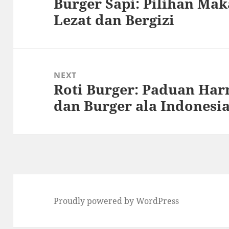
Burger Sapi: Pilihan Ma
Previous
Lezat dan Bergizi
post:
NEXT
Roti Burger: Paduan Har
Next
dan Burger ala Indonesi
post:
Proudly powered by WordPress