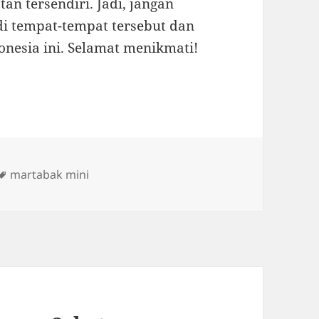
an tersendiri. Jadi, jangan
i tempat-tempat tersebut dan
nesia ini. Selamat menikmati!
Tags
martabak mini