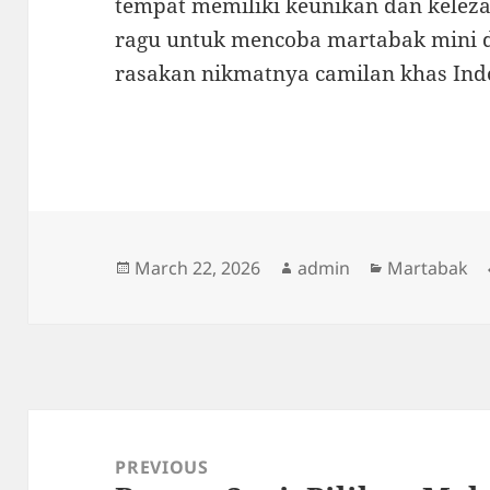
tempat memiliki keunikan dan kelezat
ragu untuk mencoba martabak mini d
rasakan nikmatnya camilan khas Indo
Posted
Author
Categories
March 22, 2026
admin
Martabak
on
Post
navigation
PREVIOUS