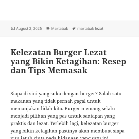
Posted
Categories
Tags
August 2, 2026
Martabak
martabak lezat
on
Kelezatan Burger Lezat
yang Bikin Ketagihan: Resep
dan Tips Memasak
Siapa di sini yang suka dengan burger? Salah satu
makanan yang tidak pernah gagal untuk
memanjakan lidah kita. Burger memang selalu
menjadi pilihan yang pas untuk santapan yang
praktis dan lezat. Terlebih lagi, kelezatan burger
yang bikin ketagihan pastinya akan membuat siapa
pun jatuh cinta pada hidangan yang satu ini.