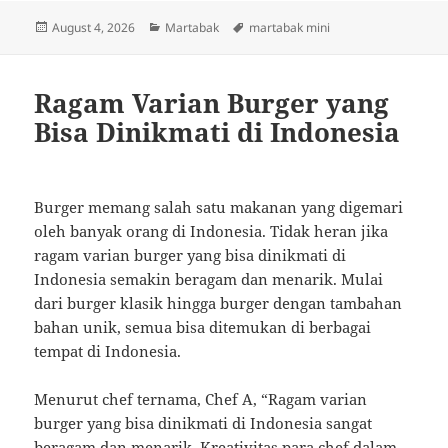
Posted
Categories
Tags
August 4, 2026
Martabak
martabak mini
on
Ragam Varian Burger yang
Bisa Dinikmati di Indonesia
Burger memang salah satu makanan yang digemari
oleh banyak orang di Indonesia. Tidak heran jika
ragam varian burger yang bisa dinikmati di
Indonesia semakin beragam dan menarik. Mulai
dari burger klasik hingga burger dengan tambahan
bahan unik, semua bisa ditemukan di berbagai
tempat di Indonesia.
Menurut chef ternama, Chef A, “Ragam varian
burger yang bisa dinikmati di Indonesia sangat
beragam dan menarik. Kreativitas para chef dalam