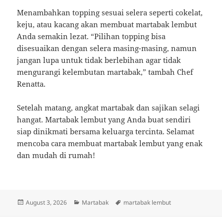
Menambahkan topping sesuai selera seperti cokelat,
keju, atau kacang akan membuat martabak lembut
Anda semakin lezat. “Pilihan topping bisa
disesuaikan dengan selera masing-masing, namun
jangan lupa untuk tidak berlebihan agar tidak
mengurangi kelembutan martabak,” tambah Chef
Renatta.
Setelah matang, angkat martabak dan sajikan selagi
hangat. Martabak lembut yang Anda buat sendiri
siap dinikmati bersama keluarga tercinta. Selamat
mencoba cara membuat martabak lembut yang enak
dan mudah di rumah!
Posted
Categories
Tags
August 3, 2026
Martabak
martabak lembut
on