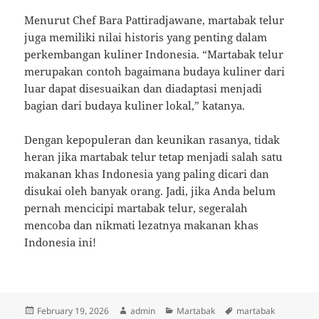
Menurut Chef Bara Pattiradjawane, martabak telur
juga memiliki nilai historis yang penting dalam
perkembangan kuliner Indonesia. “Martabak telur
merupakan contoh bagaimana budaya kuliner dari
luar dapat disesuaikan dan diadaptasi menjadi
bagian dari budaya kuliner lokal,” katanya.
Dengan kepopuleran dan keunikan rasanya, tidak
heran jika martabak telur tetap menjadi salah satu
makanan khas Indonesia yang paling dicari dan
disukai oleh banyak orang. Jadi, jika Anda belum
pernah mencicipi martabak telur, segeralah
mencoba dan nikmati lezatnya makanan khas
Indonesia ini!
Posted
Author
Categories
Tags
February 19, 2026
admin
Martabak
martabak