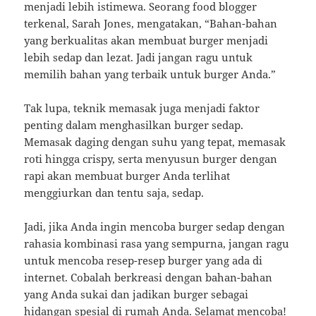
menjadi lebih istimewa. Seorang food blogger
terkenal, Sarah Jones, mengatakan, “Bahan-bahan
yang berkualitas akan membuat burger menjadi
lebih sedap dan lezat. Jadi jangan ragu untuk
memilih bahan yang terbaik untuk burger Anda.”
Tak lupa, teknik memasak juga menjadi faktor
penting dalam menghasilkan burger sedap.
Memasak daging dengan suhu yang tepat, memasak
roti hingga crispy, serta menyusun burger dengan
rapi akan membuat burger Anda terlihat
menggiurkan dan tentu saja, sedap.
Jadi, jika Anda ingin mencoba burger sedap dengan
rahasia kombinasi rasa yang sempurna, jangan ragu
untuk mencoba resep-resep burger yang ada di
internet. Cobalah berkreasi dengan bahan-bahan
yang Anda sukai dan jadikan burger sebagai
hidangan spesial di rumah Anda. Selamat mencoba!