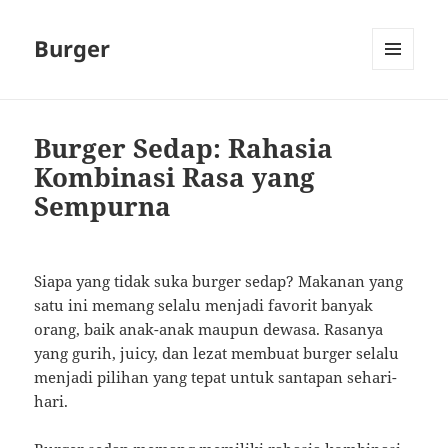
Burger
MENU
AND
WIDGETS
Burger Sedap: Rahasia
Kombinasi Rasa yang
Sempurna
Siapa yang tidak suka burger sedap? Makanan yang
satu ini memang selalu menjadi favorit banyak
orang, baik anak-anak maupun dewasa. Rasanya
yang gurih, juicy, dan lezat membuat burger selalu
menjadi pilihan yang tepat untuk santapan sehari-
hari.