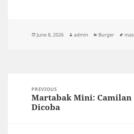
Posted
Author
Categories
Tag
June 8, 2026
admin
Burger
mas
on
Post
navigation
PREVIOUS
Martabak Mini: Camilan 
Previous
Dicoba
post: