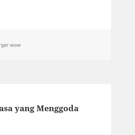
gs
rger wow
asa yang Menggoda