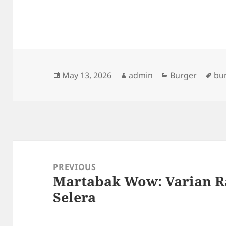
Posted
Author
Categories
Ta
May 13, 2026
admin
Burger
bu
on
Post
navigation
PREVIOUS
Martabak Wow: Varian R
Previous
Selera
post: