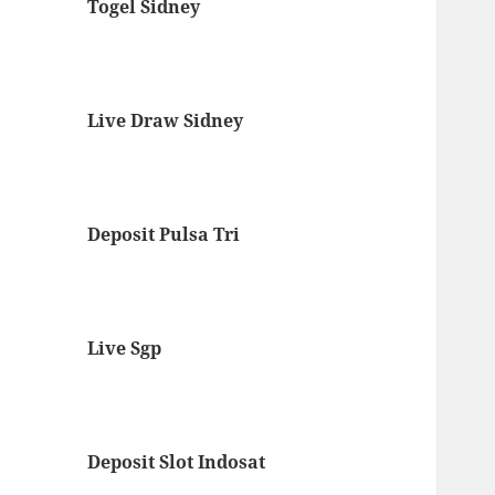
Togel Sidney
Live Draw Sidney
Deposit Pulsa Tri
Live Sgp
Deposit Slot Indosat