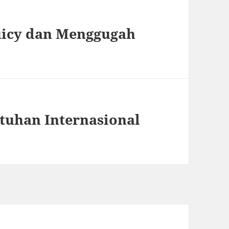
uicy dan Menggugah
tuhan Internasional