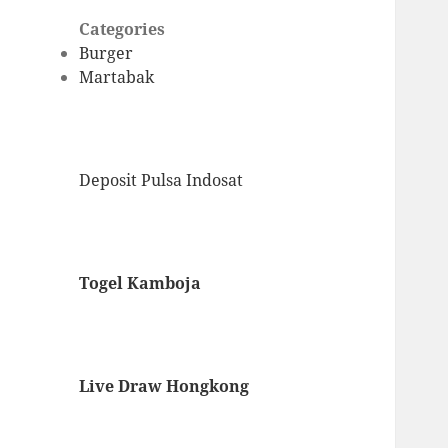
Categories
Burger
Martabak
Deposit Pulsa Indosat
Togel Kamboja
Live Draw Hongkong