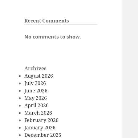
Recent Comments
No comments to show.
Archives
August 2026
July 2026
June 2026
May 2026
April 2026
March 2026
February 2026
January 2026
December 2025