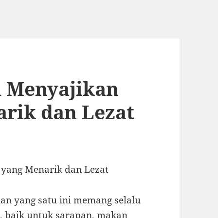
m Menyajikan
rik dan Lezat
 yang Menarik dan Lezat
an yang satu ini memang selalu
g, baik untuk sarapan, makan