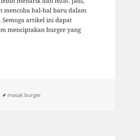
ebih menarik dan lezat. Jadi,
n mencoba hal-hal baru dalam
Semoga artikel ini dapat
am menciptakan burger yang
ies
Tags
masak burger