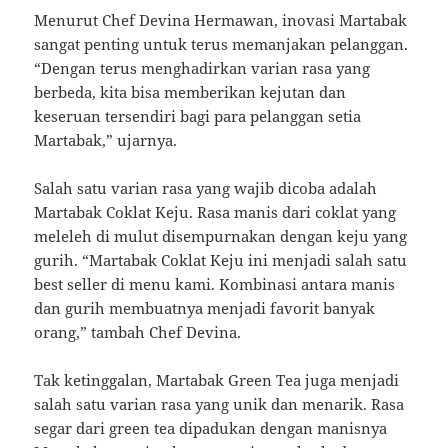
Menurut Chef Devina Hermawan, inovasi Martabak
sangat penting untuk terus memanjakan pelanggan.
“Dengan terus menghadirkan varian rasa yang
berbeda, kita bisa memberikan kejutan dan
keseruan tersendiri bagi para pelanggan setia
Martabak,” ujarnya.
Salah satu varian rasa yang wajib dicoba adalah
Martabak Coklat Keju. Rasa manis dari coklat yang
meleleh di mulut disempurnakan dengan keju yang
gurih. “Martabak Coklat Keju ini menjadi salah satu
best seller di menu kami. Kombinasi antara manis
dan gurih membuatnya menjadi favorit banyak
orang,” tambah Chef Devina.
Tak ketinggalan, Martabak Green Tea juga menjadi
salah satu varian rasa yang unik dan menarik. Rasa
segar dari green tea dipadukan dengan manisnya