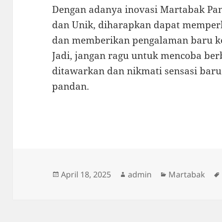
Dengan adanya inovasi Martabak Pan
dan Unik, diharapkan dapat memperk
dan memberikan pengalaman baru ke
Jadi, jangan ragu untuk mencoba ber
ditawarkan dan nikmati sensasi bar
pandan.
Posted
Author
Categories
April 18, 2025
admin
Martabak
on