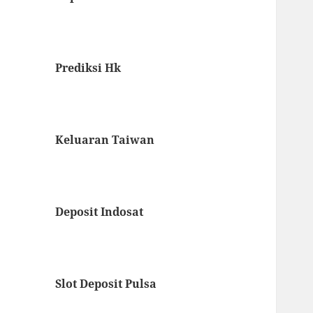
Prediksi Hk
Keluaran Taiwan
Deposit Indosat
Slot Deposit Pulsa