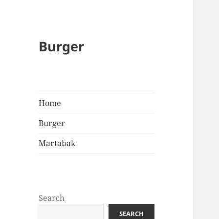
Burger
Home
Burger
Martabak
Search
SEARCH