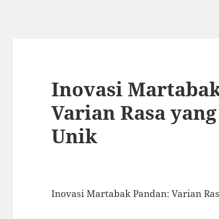
Inovasi Martaba
Varian Rasa yang
Unik
Inovasi Martabak Pandan: Varian Ra