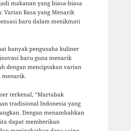
jadi makanan yang biasa-biasa
n: Varian Rasa yang Menarik
 sensasi baru dalam menikmati
at banyak pengusaha kuliner
inovasi baru guna menarik
ah dengan menciptakan varian
 menarik.
iner terkenal, “Martabak
n tradisional Indonesia yang
mbangkan. Dengan menambahkan
kita dapat memberikan
dan meningkatkan daya saing