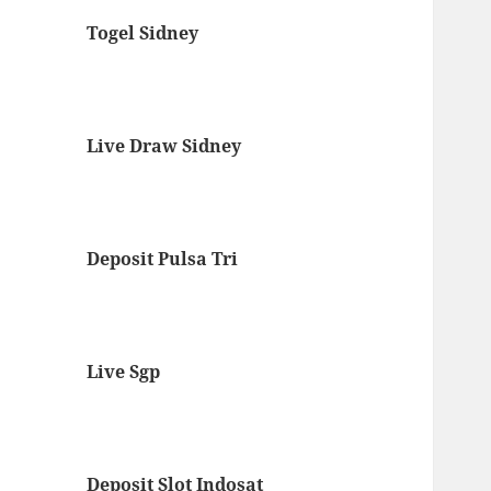
Togel Sidney
Live Draw Sidney
Deposit Pulsa Tri
Live Sgp
Deposit Slot Indosat