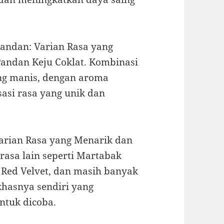
Pandan: Varian Rasa yang
andan Keju Coklat. Kombinasi
ang manis, dengan aroma
asi rasa yang unik dan
Varian Rasa yang Menarik dan
rasa lain seperti Martabak
Red Velvet, dan masih banyak
 khasnya sendiri yang
tuk dicoba.