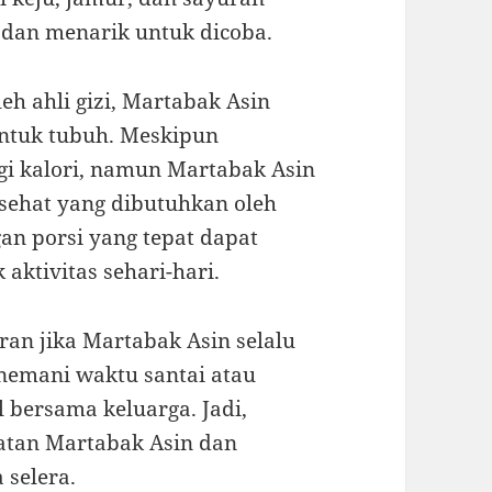
an menarik untuk dicoba.
eh ahli gizi, Martabak Asin
untuk tubuh. Meskipun
gi kalori, namun Martabak Asin
sehat yang dibutuhkan oleh
an porsi yang tepat dapat
aktivitas sehari-hari.
ran jika Martabak Asin selalu
nemani waktu santai atau
l bersama keluarga. Jadi,
zatan Martabak Asin dan
 selera.