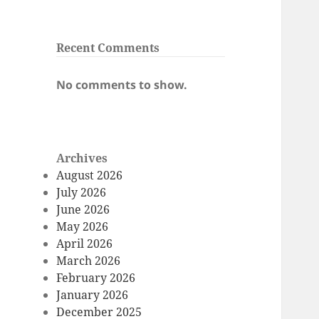
Recent Comments
No comments to show.
Archives
August 2026
July 2026
June 2026
May 2026
April 2026
March 2026
February 2026
January 2026
December 2025