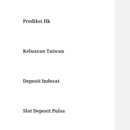
Prediksi Hk
Keluaran Taiwan
Deposit Indosat
Slot Deposit Pulsa