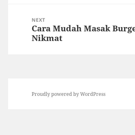
NEXT
Cara Mudah Masak Burge
Next
Nikmat
post:
Proudly powered by WordPress