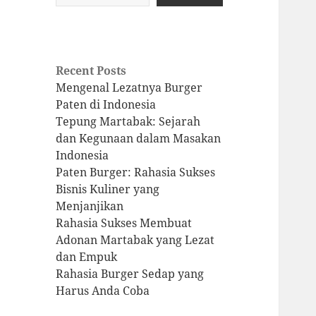
Recent Posts
Mengenal Lezatnya Burger
Paten di Indonesia
Tepung Martabak: Sejarah
dan Kegunaan dalam Masakan
Indonesia
Paten Burger: Rahasia Sukses
Bisnis Kuliner yang
Menjanjikan
Rahasia Sukses Membuat
Adonan Martabak yang Lezat
dan Empuk
Rahasia Burger Sedap yang
Harus Anda Coba