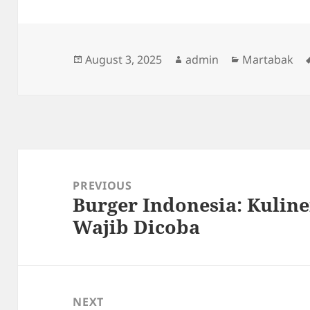
Posted
Author
Categories
August 3, 2025
admin
Martabak
on
Post
navigation
PREVIOUS
Burger Indonesia: Kulin
Previous
Wajib Dicoba
post:
NEXT