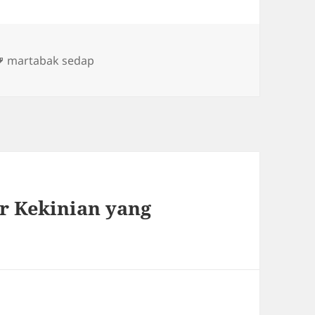
Tags
martabak sedap
er Kekinian yang