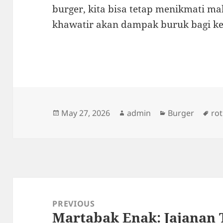
burger, kita bisa tetap menikmati ma
khawatir akan dampak buruk bagi ke
Posted
Author
Categories
Ta
May 27, 2026
admin
Burger
rot
on
Post
navigation
PREVIOUS
Martabak Enak: Jajanan 
Previous