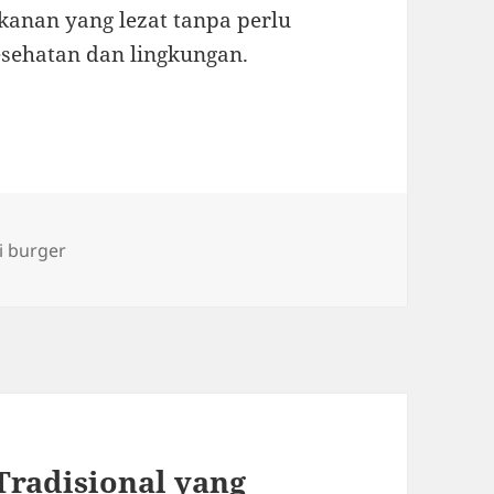
kanan yang lezat tanpa perlu
sehatan dan lingkungan.
gs
i burger
Tradisional yang