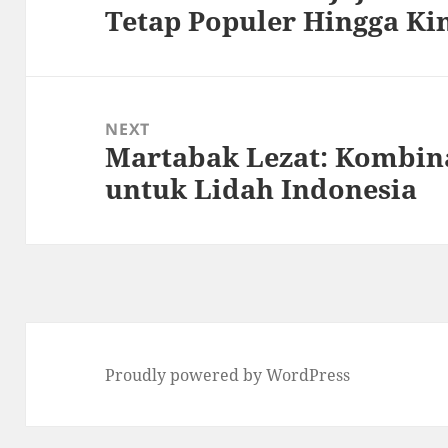
Tetap Populer Hingga Ki
post:
NEXT
Martabak Lezat: Kombina
Next
untuk Lidah Indonesia
post:
Proudly powered by WordPress