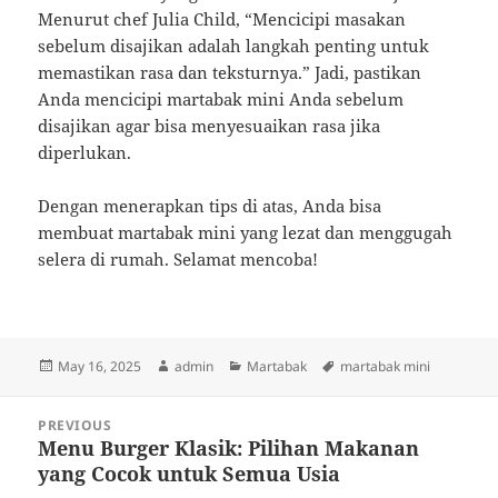
Menurut chef Julia Child, “Mencicipi masakan
sebelum disajikan adalah langkah penting untuk
memastikan rasa dan teksturnya.” Jadi, pastikan
Anda mencicipi martabak mini Anda sebelum
disajikan agar bisa menyesuaikan rasa jika
diperlukan.
Dengan menerapkan tips di atas, Anda bisa
membuat martabak mini yang lezat dan menggugah
selera di rumah. Selamat mencoba!
Posted
Author
Categories
Tags
May 16, 2025
admin
Martabak
martabak mini
on
Post
PREVIOUS
navigation
Menu Burger Klasik: Pilihan Makanan
Previous
yang Cocok untuk Semua Usia
post: