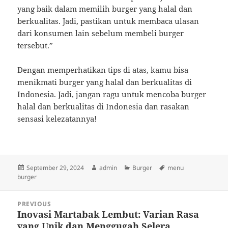
yang baik dalam memilih burger yang halal dan
berkualitas. Jadi, pastikan untuk membaca ulasan
dari konsumen lain sebelum membeli burger
tersebut.”
Dengan memperhatikan tips di atas, kamu bisa
menikmati burger yang halal dan berkualitas di
Indonesia. Jadi, jangan ragu untuk mencoba burger
halal dan berkualitas di Indonesia dan rasakan
sensasi kelezatannya!
Posted
Author
Categories
Tags
September 29, 2024
admin
Burger
menu
on
burger
Post
PREVIOUS
navigation
Inovasi Martabak Lembut: Varian Rasa
Previous
yang Unik dan Menggugah Selera
post: