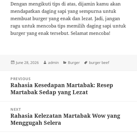
Dengan mengikuti tips di atas, dijamin kamu akan
mendapatkan daging sapi yang sempurna untuk
membuat burger yang enak dan lezat. Jadi, jangan
ragu untuk mencoba tips memilih daging sapi untuk
burger yang enak tersebut. Selamat mencoba!
Posted
Author
Categories
Tags
June 28, 2026
admin
Burger
burger beef
on
Post
PREVIOUS
navigation
Rahasia Kesedapan Martabak: Resep
Previous
Martabak Sedap yang Lezat
post:
NEXT
Rahasia Kelezatan Martabak Wow yang
Next
Menggugah Selera
post: