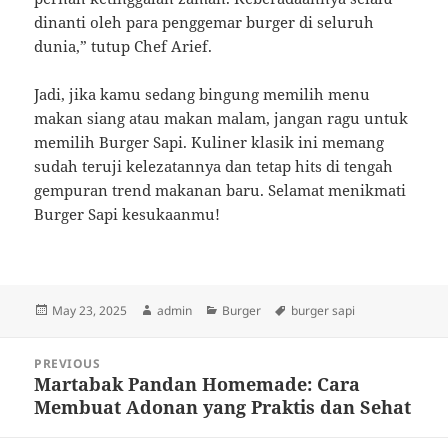
dinanti oleh para penggemar burger di seluruh
dunia,” tutup Chef Arief.
Jadi, jika kamu sedang bingung memilih menu
makan siang atau makan malam, jangan ragu untuk
memilih Burger Sapi. Kuliner klasik ini memang
sudah teruji kelezatannya dan tetap hits di tengah
gempuran trend makanan baru. Selamat menikmati
Burger Sapi kesukaanmu!
Posted
Author
Categories
Tags
May 23, 2025
admin
Burger
burger sapi
on
Post
PREVIOUS
navigation
Martabak Pandan Homemade: Cara
Previous
Membuat Adonan yang Praktis dan Sehat
post: