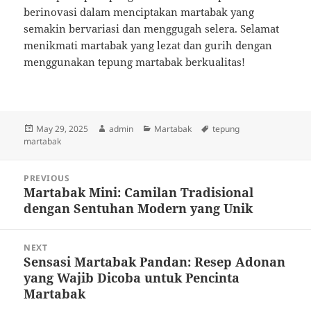
berinovasi dalam menciptakan martabak yang
semakin bervariasi dan menggugah selera. Selamat
menikmati martabak yang lezat dan gurih dengan
menggunakan tepung martabak berkualitas!
Posted
Author
Categories
Tags
May 29, 2025
admin
Martabak
tepung
on
martabak
Post
PREVIOUS
navigation
Martabak Mini: Camilan Tradisional
Previous
dengan Sentuhan Modern yang Unik
post:
NEXT
Sensasi Martabak Pandan: Resep Adonan
Next
yang Wajib Dicoba untuk Pencinta
post:
Martabak